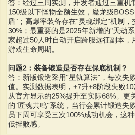
答：经过三周实测，开发者通过三重机制
150级以下怪物全额生效，魔龙级BOS
盾"；高爆率装备存在"灵魂绑定"机制
30%；最重要的是2025年新增的"天劫
家超过50人时自动开启跨服远征副本，
游戏生命周期。
问题2：装备锻造是否存在保底机制？
答：新版锻造采用"星轨算法"，每次失
值。实测数据表明，+7升+8阶段失败1
从官方显示的25%提升至实际68%。更关
的"匠魂共鸣"系统，当行会累计锻造失败
员下周可享受三次100%成功机会，这
低挫败感。