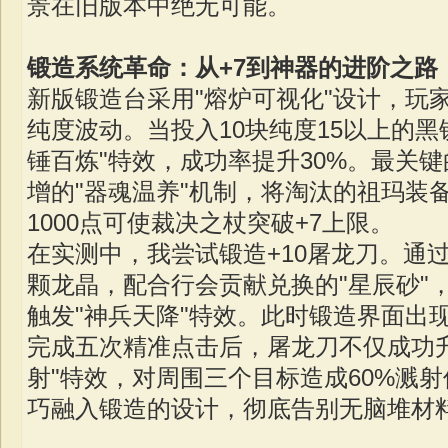
景在旧版本中绝无可能。
锻造系统革命：从+7到神器的进阶之路
新版锻造台采用"熔炉可视化"设计，玩
纯度波动。当投入10块纯度15以上的黑
锤百炼"特效，成功率提升30%。最关键
增的"器魂温养"机制，将淘汰的祖玛装
1000点可使裁决之杖突破+7上限。
在实测中，我尝试锻造+10屠龙刀。通过
颗龙晶，配合行会贡献兑换的"星辰砂"
触发"神兵天降"特效。此时锻造界面出
完成五次精准点击后，屠龙刀不仅成功
射"特效，对周围三个目标造成60%溅
巧融入锻造的设计，彻底告别无脑堆材