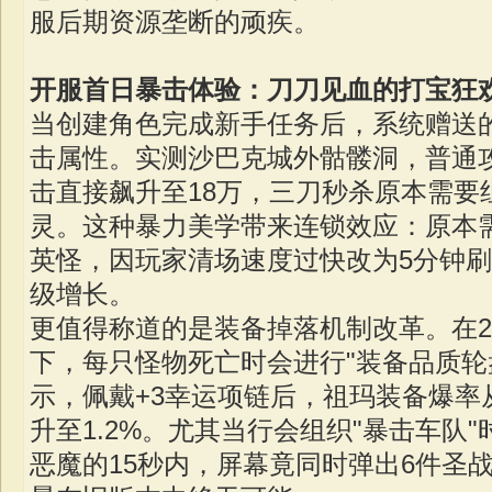
服后期资源垄断的顽疾。
开服首日暴击体验：刀刀见血的打宝狂
当创建角色完成新手任务后，系统赠送的"
击属性。实测沙巴克城外骷髅洞，普通攻
击直接飙升至18万，三刀秒杀原本需要
灵。这种暴力美学带来连锁效应：原本
英怪，因玩家清场速度过快改为5分钟
级增长。
更值得称道的是装备掉落机制改革。在2
下，每只怪物死亡时会进行"装备品质轮
示，佩戴+3幸运项链后，祖玛装备爆率从
升至1.2%。尤其当行会组织"暴击车队
恶魔的15秒内，屏幕竟同时弹出6件圣