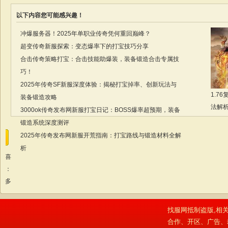
以下内容您可能感兴趣！
冲爆服务器！2025年单职业传奇凭何重回巅峰？
超变传奇新服探索：变态爆率下的打宝技巧分享
合击传奇策略打宝：合击技能助爆装，装备锻造合击专属技
巧！
2025年传奇SF新服深度体验：揭秘打宝掉率、创新玩法与
1.7
装备锻造攻略
法解
3000ok传奇发布网新服打宝日记：BOSS爆率超预期，装备
锻造系统深度测评
2025年传奇发布网新服开荒指南：打宝路线与锻造材料全解
析
我喜
欢：
更多
找服网抵制盗版,相关
合作、开区、广告、