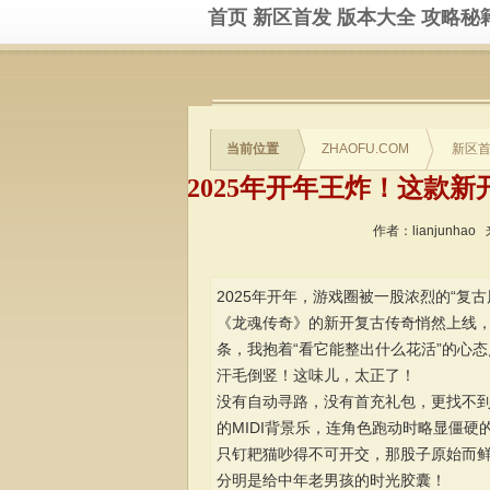
首页
新区首发
版本大全
攻略秘
当前位置
ZHAOFU.COM
新区
作者：lianjunhao
2025年开年，游戏圈被一股浓烈的“复
《龙魂传奇》的新开复古传奇悄然上线，
条，我抱着“看它能整出什么花活”的心
汗毛倒竖！这味儿，太正了！
没有自动寻路，没有首充礼包，更找不
的MIDI背景乐，连角色跑动时略显僵
只钉耙猫吵得不可开交，那股子原始而
分明是给中年老男孩的时光胶囊！