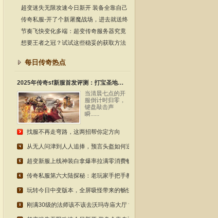
这份实战指南请收好
超变迷失无限攻速今日新开 装备全靠自己
动手打 老玩家都懂
传奇私服-开了个新屠魔战场，进去就送终
极套？老玩家实测！
节奏飞快变化多端：超变传奇服务器究竟
适合哪几类朋友去体验？
想要王者之冠？试试这些稳妥的获取方法
每日传奇热点
2025年传奇sf新服首发评测：打宝圣地与装备速升全攻略
当清晨七点的开
服倒计时归零，
键盘敲击声
瞬......
找服不再走弯路，这两招帮你定方向
从无人问津到人人追捧，预言头盔如何逆袭成为传奇经典？
超变新服上线神装白拿爆率拉满零消费畅玩
传奇私服第六大陆探秘：老玩家手把手教你玩转隐藏地图
玩转今日中变版本，全屏吸怪带来的畅快体验！
刚满30级的法师该不该去沃玛寺庙大厅？这份实战指南请收好