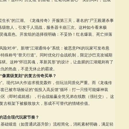
蛮生长”的江湖。《龙魂传奇》开服第三天，著名的“尸王殿屠杀事
练级散人，引发千人混战，服务器卡崩三次。这种如今看来极
的灵魂底色。开发组的选择很明确：不妥协！红名爆装、死亡掉落
“风险对冲”。新增“江湖通缉令”系统：被恶意PK的玩家可发布悬
特殊称号“替天行道”。同时优化行会战机制，限定沙巴克攻城期
炼狱。这种“怀旧其魂，革新其形”的设计，让血腥的江湖规则有了
恩仇的热血，不是无休止的霸凌。
为“像素级复刻”的复古传奇买单？
验”。现代3A大作追求视觉轰炸，但玩法同质化严重。而《龙魂传
套已被市场验证的“低投入高反馈”循环：打一只怪可能爆神装
全区（即时成就感），行会战输赢全凭兄弟在线数（强社交）。这
在复古框架下被极致放大，形成不可替代的情绪价值。
的适合现代玩家节奏？
。基础锻造（如普通武器升阶）流程简化，消耗素材明确，满足轻