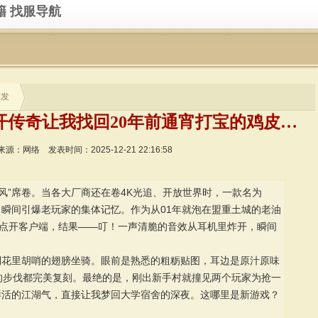
籍
找服导航
首发
2025年开年王炸！这款新开传奇让我找回20年前通宵打宝的鸡皮疙瘩
来源：网络
发表时间：2025-12-21 22:16:58
古风”席卷。当各大厂商还在卷4K光追、开放世界时，一款名为
瞬间引爆老玩家的集体记忆。作为从01年就泡在盟重土城的老油
态点开客户端，结果——叮！一声清脆的音效从耳机里炸开，瞬间
到花里胡哨的翅膀坐骑。眼前是熟悉的粗粝贴图，耳边是原汁原味
硬的步伐都完美复刻。最绝的是，刚出新手村就撞见两个玩家为抢一
鲜活的江湖气，直接让我梦回大学宿舍的深夜。这哪里是新游戏？