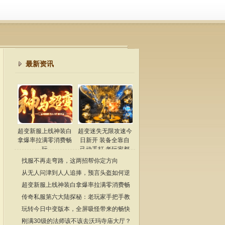
最新资讯
超变新服上线神装白
超变迷失无限攻速今
拿爆率拉满零消费畅
日新开 装备全靠自
玩
己动手打 老玩家都
懂
找服不再走弯路，这两招帮你定方向
从无人问津到人人追捧，预言头盔如何逆
袭成为传奇经典？
超变新服上线神装白拿爆率拉满零消费畅
玩
传奇私服第六大陆探秘：老玩家手把手教
你玩转隐藏地图
玩转今日中变版本，全屏吸怪带来的畅快
体验！
刚满30级的法师该不该去沃玛寺庙大厅？