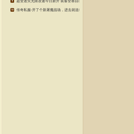
超变迷失无限攻速今日新开 装备全靠自己动手打 老玩家都懂
传奇私服-开了个新屠魔战场，进去就送终极套？老玩家实测！