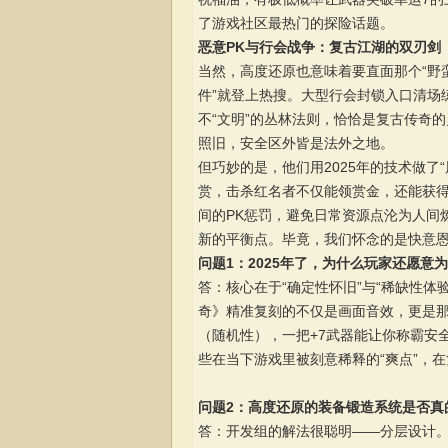
了游戏社区最热门的探险话题。
恶意PK与行会战争：复古江湖的双刃剑
当然，高度还原也意味着要直面那个“野
件”就登上热搜。大型行会封锁入口清场
不“文明”的丛林法则，恰恰是复古传奇
照旧，安全区外皆是法外之地。
但巧妙的是，他们用2025年的技术做了
赏，击杀红名者不仅能领赏金，还能获得
间的PK惩罚，避免日常资源点沦为人间
新的平衡点。毕竟，我们怀念的是快意
问题1：2025年了，为什么玩家还愿意
答：核心在于“确定性怀旧”与“稀缺性体
奇》精准复刻的不仅是画面音效，更是那
（随机性），一把+7武器能让你称霸安
些在当下游戏里被刻意稀释的“爽点”，
问题2：高度还原的装备锻造系统是否真
答：开发组的解法很聪明——分层设计