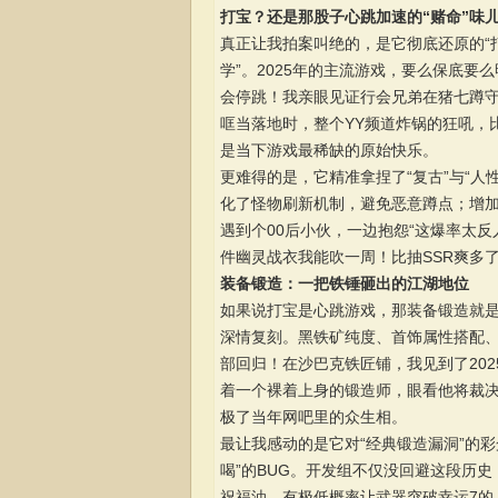
打宝？还是那股子心跳加速的“赌命”味
真正让我拍案叫绝的，是它彻底还原的“
学”。2025年的主流游戏，要么保底
会停跳！我亲眼见证行会兄弟在猪七蹲
哐当落地时，整个YY频道炸锅的狂吼，
是当下游戏最稀缺的原始快乐。
更难得的是，它精准拿捏了“复古”与“人
化了怪物刷新机制，避免恶意蹲点；增
遇到个00后小伙，一边抱怨“这爆率太
件幽灵战衣我能吹一周！比抽SSR爽多
装备锻造：一把铁锤砸出的江湖地位
如果说打宝是心跳游戏，那装备锻造就是
深情复刻。黑铁矿纯度、首饰属性搭配
部回归！在沙巴克铁匠铺，我见到了20
着一个裸着上身的锻造师，眼看他将裁决
极了当年网吧里的众生相。
最让我感动的是它对“经典锻造漏洞”的
喝”的BUG。开发组不仅没回避这段历
祝福油，有极低概率让武器突破幸运7的