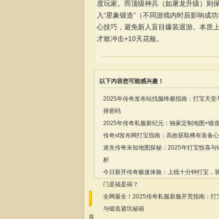
度玩家。而顶级神兵（如屠龙升级）则
入“星象锻造”（不同游戏内时辰影响成功
心技巧，避免新人盲目爆装退游。本质上
才敢冲击+10天花板。
以下内容您可能感兴趣！
2025年传奇发布站找服终极指南：打宝天堂
择密码
2025年传奇私服新纪元：独家定制地图+锻
传奇sf发布网打宝指南：高效获取稀有装备
迷失传奇未知地图探秘：2025年打宝惊喜与
析
今日新开传奇极速体验：上线十分钟打宝，
门是福是祸？
全网最全！2025传奇私服新服开荒指南：打
与锻造避坑秘籍
我喜