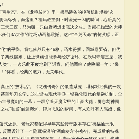
儿！
打宝生态”。在《龙魂传奇》里，极品装备的掉落机制堪称“玄
要么明码标价，而这里？祖玛教主倒下时金光一闪的瞬间，心脏真的
守三天三夜，只为赌一只白野猪爆出裁决之杖。当那把黝黑的大棒
比任何3A大作的过场动画都震撼。这种“全凭天命”的刺激感，正
性化”的平衡。背包依然只有46格，药水得捆，回城卷要省。但优
加了离线摆摊，让上班族也能参与经济循环。在沃玛寺庙三层，我
反人类”，一边乐此不疲地刷了通宵。问他图啥？他咧嘴一笑：“爆
了！”你看，经典的魅力，无关年代。
真正的“技术活”。《龙魂传奇》的锻造系统，堪称对经典的一次
、甚至垫刀玄学…这些曾被现代手游一键强化取代的复杂机制，全
25年最魔幻的一幕：一群穿着天魔宝甲的土豪大佬，屏息凝神围
之杖“哐当”砸进熔炉。碎屑飞溅的瞬间，有人欢呼有人骂娘，像
彩蛋式还原。老玩家都记得早年某些传奇版本存在“祝福油无限
史，反而设计了一个隐藏极深的“酒仙秘方”任务链。完成后的特殊
上限！这种对“历史梗”的致敬，让老玩家会心一笑的同时，也成