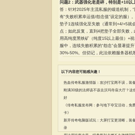
问题2：武器强化老是碎，特别是+10以
答：针对2025年主流私服的锻造机制，
有“失败积累幸运值/怨念值”设定的服
垫子1连续强化至失败（通常到+4/+5
点；如此反复，直到4把垫子全部失败，
用高纯度黑铁矿（纯度15以上最佳）+祝福
服中，连续失败积累的“怨念”会显著提
30%-50%。但切记，此法依赖服务器
以下内容您可能感兴趣！
热血传奇私服激情版：攻沙打宝两不误，装
刚满30级的法师该不该去沃玛寺庙大厅？这
好
《传奇私服发布网：参与地下夺宝活动，免
卡》
新开传奇电脑版试玩：大屏打宝更清晰，装
录