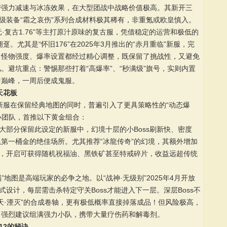
带强力减速与冰冻效果，在大型团战中战略价值极高。其新开三
顶级装备“霜之哀伤”系列合成材料极其稀有，非重氪或欧皇慎入。
纪元·复古1.76”等主打原汁原味的复古服，凭借稳定的运营和极低的
趸。尤其是“怀旧176”在2025年3月推出的“赤月重临”新服，完
，怪物强度、爆率设置都经过精心调整，既保留了挑战性，又避免
。避坑重点：警惕那些打着“高爆率”、“秒满级”旗号，实则内置
即巅峰，一周后便成鬼服。
天花板
年新服在保留经典地图的同时，普遍引入了更具策略性的“动态爆
小团队，首推以下黄金组合：
大部分保留此设定的新服中，幻境十层的小Boss刷新快、密度
第一桶金的绝佳场所。尤其推荐“冰龍传奇”的幻境，其额外增加
落，开启可获得随机祝福油、黑铁矿甚至特戒碎片，收益远超传统
”地图是高端玩家的必争之地。以“战神·无级别”2025年4月开放
式设计，每层需击杀特定守关Boss才能进入下一层。深层Boss不
玄天·湮灭”的合成卷轴，更有极低概率直接掉落成品！但风险极高，
f，强烈建议组满强力小队，携带大量疗伤药和解毒剂。
12的秘诀