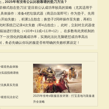
上，2025年有没有公认比较靠谱的垫刀方法？
“阶梯式怨念垫刀法”是目前公认成功率较高的策略（尤其适用于
）。具体操作：准备4把垃圾武器（商店白装即可）作为垫子。先用
就会开始失败），积累1点怨念；换垫子2同样操作至失败，再积1
此时系统已记录4次失败（即4点怨念）。此时，立刻对主武器使
油进行强化（+10冲+11或+11冲+12）。在多数有此类机制的
升下一次强化的隐藏成功率，实测此法比无脑硬怼成功率高出
机制，务必先确认你玩的服是否有明确的失败积累设定！
备锻造热血体验
份实战指南请收
费兑换真实充值
2025年传奇sf新服首发评测：打宝圣地与装备速
备锻造玩法全记
升全攻略