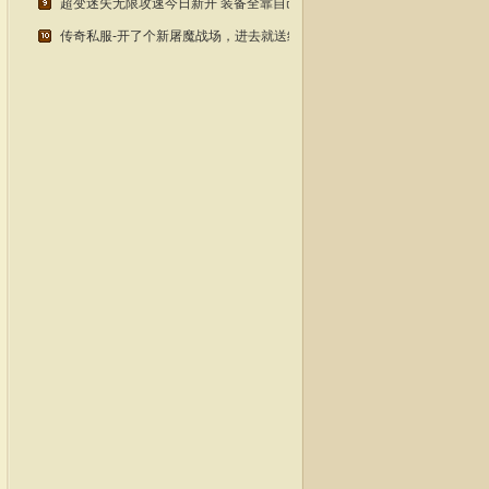
超变迷失无限攻速今日新开 装备全靠自己动手打 老玩家都懂
传奇私服-开了个新屠魔战场，进去就送终极套？老玩家实测！