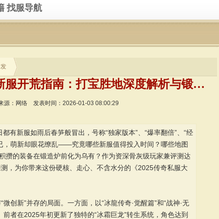
籍
找服导航
首发
全网最全！2025传奇私服新服开荒指南：打宝胜地深度解析与锻造避坑秘籍
来源：网络
发表时间：2026-01-03 08:00:29
日都有新服如雨后春笋般冒出，号称“独家版本”、“爆率翻倍”、“经
已，萌新却眼花缭乱——究竟哪些新服值得投入时间？哪些地图
苦积攒的装备在锻造炉前化为乌有？作为资深骨灰级玩家兼评测达
测，为你带来这份硬核、走心、不含水分的《2025传奇私服大
与“微创新”并存的局面。一方面，以“冰龍传奇·觉醒篇”和“战神·无
前者在2025年初更新了独特的“冰霜巨龙”转生系统，角色达到