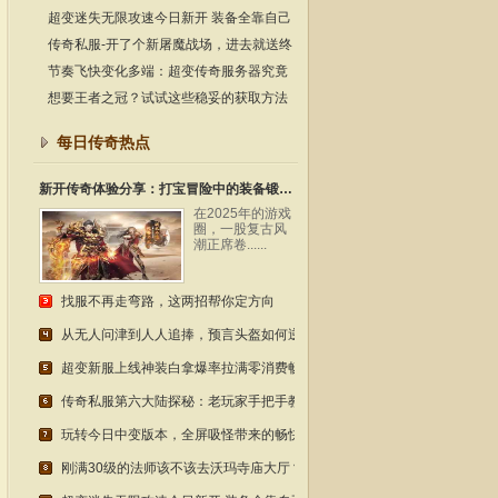
这份实战指南请收好
超变迷失无限攻速今日新开 装备全靠自己
动手打 老玩家都懂
传奇私服-开了个新屠魔战场，进去就送终
极套？老玩家实测！
节奏飞快变化多端：超变传奇服务器究竟
适合哪几类朋友去体验？
想要王者之冠？试试这些稳妥的获取方法
每日传奇热点
新开传奇体验分享：打宝冒险中的装备锻造与玩法深度解析
在2025年的游戏
圈，一股复古风
潮正席卷......
找服不再走弯路，这两招帮你定方向
从无人问津到人人追捧，预言头盔如何逆袭成为传奇经典？
超变新服上线神装白拿爆率拉满零消费畅玩
传奇私服第六大陆探秘：老玩家手把手教你玩转隐藏地图
玩转今日中变版本，全屏吸怪带来的畅快体验！
刚满30级的法师该不该去沃玛寺庙大厅？这份实战指南请收好