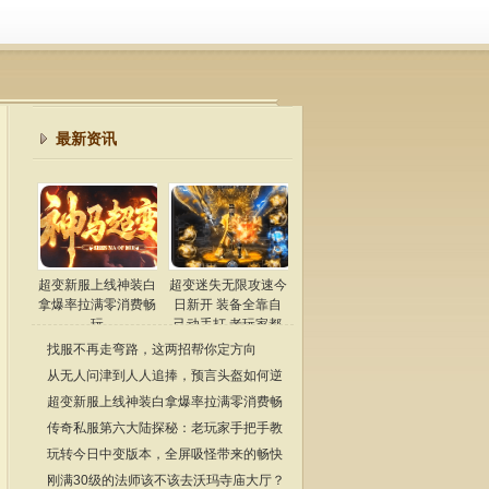
最新资讯
超变新服上线神装白
超变迷失无限攻速今
拿爆率拉满零消费畅
日新开 装备全靠自
玩
己动手打 老玩家都
懂
找服不再走弯路，这两招帮你定方向
从无人问津到人人追捧，预言头盔如何逆
袭成为传奇经典？
超变新服上线神装白拿爆率拉满零消费畅
玩
传奇私服第六大陆探秘：老玩家手把手教
你玩转隐藏地图
玩转今日中变版本，全屏吸怪带来的畅快
体验！
刚满30级的法师该不该去沃玛寺庙大厅？