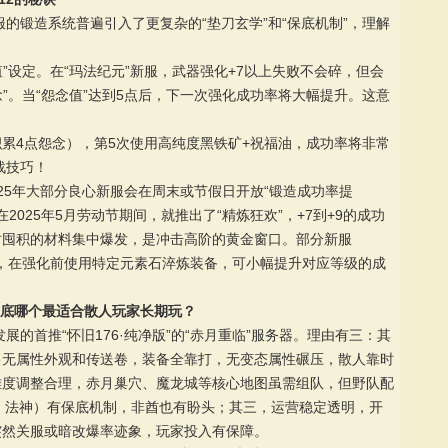
服的锻造系统普遍引入了更复杂的“垫刀玄学”和“保底机制”，理解
值”设定。在“玛法纪元”新服，武器强化+7以上失败不会碎，但会
念”。当“怨念值”达到5点后，下一次强化成功率将大幅提升。这意
（积累4点怨念），第5次使用高纯度黑铁矿+祝福油，成功率将非常
战技巧！
2025年大部分良心新服会在周末或节假日开放“锻造成功率提
”在2025年5月劳动节期间，就推出了“精炼狂欢”，+7到+9的成功
此时囤积的材料集中爆发，是冲击高阶的黄金窗口。部分新服
系统，在强化前使用特定元素石淬炼装备，可小幅提升对应等级的成
到底哪个最适合散人玩家长期玩？
展的首推“怀旧176·纯净版”的“赤月重临”服务器。理由有三：其
出售无属性外观和传送卷，装备全靠打，无变态属性碾压，散人靠时
难度调整合理，赤月巢穴、魔龙城等核心地图虽需组队，但野队配
战、法神）有保底机制，非酋也有盼头；其三，运营稳定透明，开
突然关服或暗改爆率迹象，玩家投入有保障。