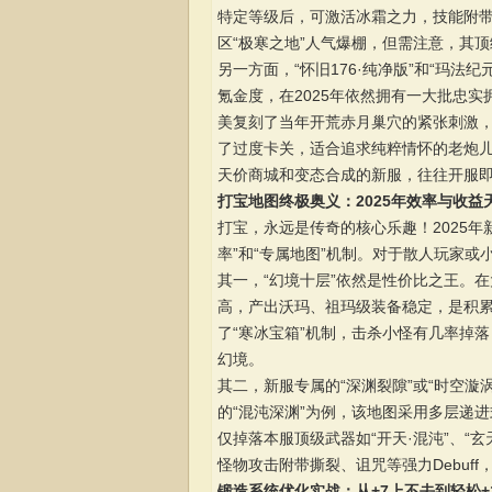
特定等级后，可激活冰霜之力，技能附
区“极寒之地”人气爆棚，但需注意，其
另一方面，“怀旧176·纯净版”和“玛法
氪金度，在2025年依然拥有一大批忠实拥
美复刻了当年开荒赤月巢穴的紧张刺激
了过度卡关，适合追求纯粹情怀的老炮儿
天价商城和变态合成的新服，往往开服
打宝地图终极奥义：2025年效率与收益
打宝，永远是传奇的核心乐趣！2025
率”和“专属地图”机制。对于散人玩家或
其一，“幻境十层”依然是性价比之王。在
高，产出沃玛、祖玛级装备稳定，是积累
了“寒冰宝箱”机制，击杀小怪有几率掉
幻境。
其二，新服专属的“深渊裂隙”或“时空漩涡
的“混沌深渊”为例，该地图采用多层递进
仅掉落本服顶级武器如“开天·混沌”、“
怪物攻击附带撕裂、诅咒等强力Debuf
锻造系统优化实战：从+7上不去到轻松+