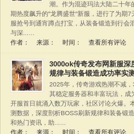
潮。作为混迹玛法大陆二十年
期热度飙升的"龙腾盛世"新服，进行了为期
服抢号到通宵蹲点打宝，从装备锻造到行会
与深...…
作者： 来源： 时间：
查看所有评论
3000ok传奇发布网新服深
规律与装备锻造成功率实
2025年，传奇游戏热潮不减，
其稳定服务器和丰富玩法，成
开服首日就涌入数万玩家，社区讨论火爆。本
测数据，深度剖析BOSS刷新规律和装备锻
和热门资讯，助...…
作者： 来源： 时间：
查看所有评论