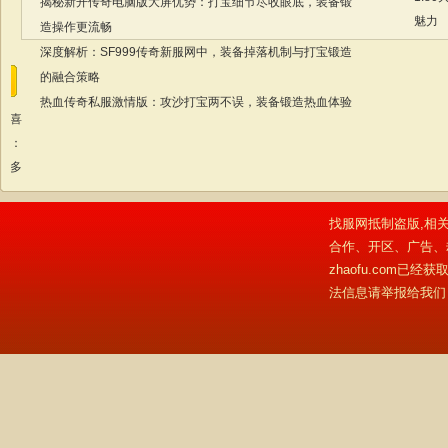
揭秘新开传奇电脑版大屏优势：打宝细节尽收眼底，装备锻
魅力
造操作更流畅
深度解析：SF999传奇新服网中，装备掉落机制与打宝锻造
的融合策略
热血传奇私服激情版：攻沙打宝两不误，装备锻造热血体验
我喜
欢：
更多
找服网抵制盗版,相关
合作、开区、广告、
zhaofu.com
法信息请举报给我们