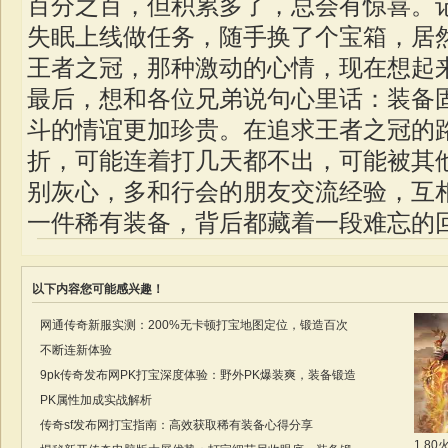
百分之百，但积累多了，总会有惊喜。
失眠上线做任务，随手换了个宝箱，居
王者之冠，那种激动的心情，现在想起
最后，想和各位兄弟说句心里话：装备
斗的情谊更加珍贵。在追求王者之冠的
折，可能连着打几天都不出，可能被其
别灰心，多和行会的朋友交流经验，互
一件稀有装备，背后都藏着一段难忘的
以下内容您可能感兴趣！
网通传奇新服实测：200%无卡顿打宝地图定位，锻造百次
不断连新体验
9pk传奇发布网PK打宝深度体验：野外PK爆装爽，装备锻造
PK属性加成实战解析
传奇sf发布网打宝指南：高效获取稀有装备心得分享
1.8