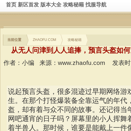
首页
新区首发
版本大全
攻略秘籍
找服导航
当前位置
ZHAOFU.COM
攻略秘籍
从无人问津到人人追捧，预言头盔如何
作者：小编
来源：www.zhaofu.com
发表时间：
说起预言头盔，很多混迹过早期网络游
生。在那个打怪爆装备全靠运气的年代
盔，却有着与众不同的故事。还记得当
网吧通宵的日子吗？屏幕里的小人挥舞
着半兽人。那时候，谁要是能戴上一件