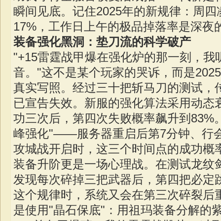
瞬间见底。记住2025年的新规律：周
17%，工作日上午的极品掉落率是深夜的
装备强化黑洞：垫刀流的科学破产
"+15雷霆战甲爆在强化炉的那一刻，
音。"这不是某个玩家的哭诉，而是202
真实写照。经过三十把斩马刀的测试，
已宣告失效。新服的强化算法采用动态
功三次后，第四次失败概率飙升到83%
峰强化"——服务器重启后第7分钟、行
攻城战开启时，这三个时间点的成功概率
装备升阶更是一场心理战。在测试龙纹
发现每次碎掉三把武器后，第四把必定
这个规律时，系统又会在第三次碎裂后
是使用"晶石保底"：用祖玛装备分解的