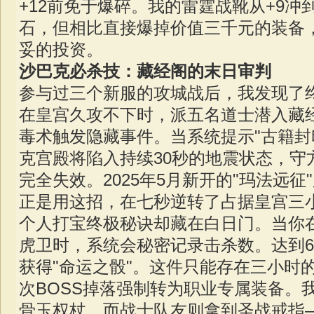
+12前免于爆碎。我的雷霆战靴从+9冲到
石，但相比直接爆掉价值三千元的装备，
妥的投资。
沙巴克必杀技：藏经阁的末日审判
参与过三个新服的攻城战后，我发现了
在皇宫久攻不下时，派五名道士潜入藏
毒术触发隐藏事件。当系统提示"古籍封
克宫殿将陷入持续30秒的地震状态，守
完全失效。2025年5月新开的"玛法远
正是用这招，在七秒逆转了占据皇宫三
个人打宝终极秘诀却藏在白日门。当你
虎卫时，系统会秘密记录击杀数。达到6
获得"命运之骰"。这件只能存在三小时
次BOSS掉落强制转为职业专属装备。
骨玉权杖，而战士队友则拿到圣战戒指—