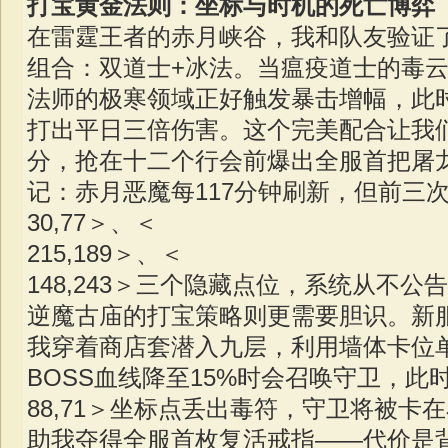
打宝黄金法则：坐标与时机的死亡博弈
在雷霆王者的赤月峡谷，我和队友验证了
组合：双道士+冰法。当瘟疫道士的毒
法师的极寒领域正好触发暴击增幅，此
打出平日三倍伤害。这个完美配合让我们在5
分，抢在十二个行会前爆出全服首把屠
记：赤月恶魔每117分钟刷新，但前三
30,77＞、＜
215,189＞、＜
148,243＞三个隐藏点位，系统从不公
逆魔古庙的打宝策略则更需要胆识。新
我穿着商店套潜入九层，利用墙体卡位
BOSS血线降至15%时会召唤守卫，此
88,71＞坐标点丢出毒符，守卫将被卡
助我夺得全服首枚复活戒指——代价是背