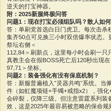
逆天的打宝神器。
附：2025新服终极问答
问题1：现在打宝必须组队吗？散人如
答：单刷党首选白日门虎卫。每次击杀积
集齐50点可兑换三小时双倍爆率状态。
祭坛右侧＜
112,84＞刷新点，这里每小时会刷一只
真教主会在假BOSS死亡后120秒出现在
97,71＞坐标。
问题2：装备强化有没有保底机制？
答：新服普遍植入"灵器共鸣"系统。当
件（如虹魔项链+手镯+戒指x2），强化
会碎裂，仅降三级。但注意雷霆系列装
效，这是2025年最容易被忽略的保命规