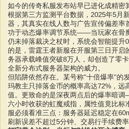
如今的传奇私服发布站早已进化成精密
根据第三方监测平台数据，2025年5月
器，其真实在线人数与广告宣传偏差率首
功于动态爆率调节系统——当玩家在骨魔
仍未掉落裁决之杖时，系统会智能提升0
的是，雷霆王者新服在开服第三日开启的
务器承载峰值突破8万人，却创造了零
全新分布式服务器架构的威力。
但陷阱依然存在。某号称"十倍爆率"的
玛教主只掉落金币的概率高达72%，远
值。更致命的是深夜两点后的爆率暗调
六小时收获的虹魔戒指，属性值竟比标准
服必须看准三点：服务器延迟稳定在60m
刷新误差不超过5分钟、交易行手续费