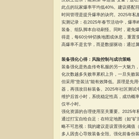
此点的玩家爆率平均低40%。建议搭配符
时间管理是提升爆率的诀窍。2025年私
实测记录：在2025年春节活动中，爆
装备、组队脚本自动刷怪。同时，避免爆
得是，每60分钟切换地图或休息，重置变
高爆率不是玄学，而是数据驱动：通过属
装备强化心得：风险控制与成功策略
装备强化是热血传奇私服的另一大魅力，
化次数越多失败率累积上升，一旦失败装备
但采用"垫装法"能有效降低。原理是先
器，再强攻目标装备。2025年社区测
维护后首小时，系统稳定性高，成功概率增
仅半小时。
强化资源的合理使用至关重要。2025年
通过打宝自给自足：在特定地图（如"矿
略不可忽视：我的建议是设置强化阈值（
多人因贪心导致装备全毁。强化前备份