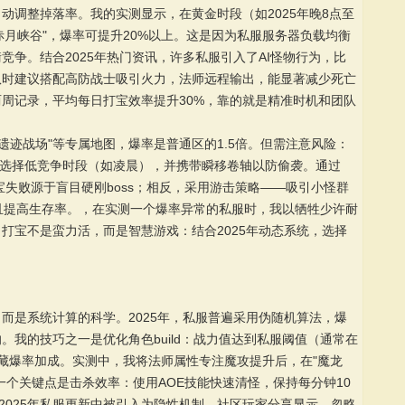
动调整掉落率。我的实测显示，在黄金时段（如2025年晚8点至
"赤月峡谷"，爆率可提升20%以上。这是因为私服服务器负载均衡
竞争。结合2025年热门资讯，许多私服引入了AI怪物行为，比
队时建议搭配高防战士吸引火力，法师远程输出，能显著减少死亡
周记录，平均每日打宝效率提升30%，靠的就是精准时机和团队
"遗迹战场"等专属地图，爆率是普通区的1.5倍。但需注意风险：
先选择低竞争时段（如凌晨），并携带瞬移卷轴以防偷袭。通过
打宝失败源于盲目硬刚boss；相反，采用游击策略——吸引小怪群
水且提高生存率。，在实测一个爆率异常的私服时，我以牺牲少许耐
打宝不是蛮力活，而是智慧游戏：结合2025年动态系统，选择
而是系统计算的科学。2025年，私服普遍采用伪随机算法，爆
我的技巧之一是优化角色build：战力值达到私服阈值（通常在
发隐藏爆率加成。实测中，我将法师属性专注魔攻提升后，在"魔龙
一个关键点是击杀效率：使用AOE技能快速清怪，保持每分钟10
2025年私服更新中被引入为隐性机制。社区玩家分享显示，忽略