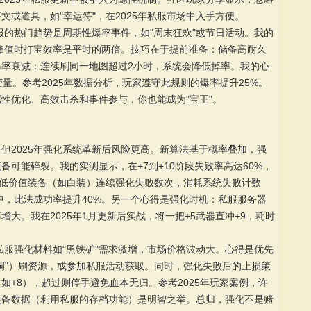
文或道具，如"幸运符"，在2025年私服市场中入手方便。
服的热门趋势是周期性爆率事件，如"周末狂欢"或节日活动。我的
率峰值时打宝效率是平时的两倍。技巧在于提前准备：储备高耐久
率衰减：连续刷同一地图超过2小时，系统会降低掉率。我的心
量。参考2025年数据分析，玩家遵守此规则的爆率提升25%。
性优化、高效击杀和事件参与，你也能成为"宝王"。
但2025年强化系统革新后风险更高。新算法基于概率叠加，强
可能碎裂。我的实测显示，在+7到+10阶段失败率高达60%，
用低价值装备（如白装）连续强化失败数次，消耗系统失败计数
试中，此法成功率提升40%。另一个心得是强化时机：私服服务器
大。我在2025年1月更新后实战，将一把+5武器直冲+9，耗时
私服强化材料如"黑铁矿"需求激增，市场价格波动大。心得是优先
洞"）刷资源，或参加私服活动获取。同时，强化失败后的止损策
如+8），超过则停手避免血本无归。参考2025年玩家案例，许
装备数据（利用私服的存档功能）是明智之举。总归，强化不是赌