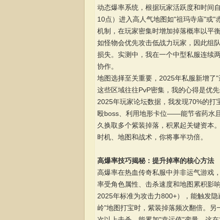
动态爆率系统，根据玩家活跃度和时间自
10点）进入高人气地图如"祖玛寺庙"或
机制，在玩家密集时增加掉落概率以平衡
如怪物会优先攻击低战力玩家，因此组
损失。实测中，我在一个中型私服连续两
协作。
地图选择至关重要，2025年私服新增了
这些区域往往PvP密集，我的心得是优
2025年玩家论坛数据，我发现70%的
殴boss、利用地形卡位——能节省药
久换取多个紫装掉落，积累起关键资本。
时机、地图和战术，你将事半功倍。
高爆率技巧揭秘：提升掉率的核心方法
高爆率在热血传奇私服中并非运气游戏，
率受角色属性、击杀速度和地图累积影响。
2025年标准为攻击力800+），能触
岭"地图打宝时，紫装掉落频次翻倍。另
次以上击杀，能累加"幸运值"变量，这在