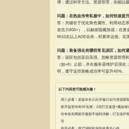
博：通过科学方法、资源管理，你能以
问题：在热血传奇私服中，如何快速提
答：关键在于优化角色属性、利用动态系
攻击力800+），以触发隐藏加成；在
钟10次以上AOE击杀，积累幸运值。实
问题：装备强化有哪些常见误区，如何
答：误区包括盲目高强、忽略资源管理
（如+8）止损，并在服务器维护后强化
明，遵守这些策略成功率可提升40%。
以下内容您可能感兴趣！
周三必看！老版本长久区开服计划与资源获
新开超变传奇SF实测：2倍打宝速度+魔改
传奇发布网新开服新手福利详解：打宝保护
导
新手必看：僵尸洞蜈蚣洞高效通关心得