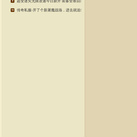
超变迷失无限攻速今日新开 装备全靠自己动手打 老玩家都懂
传奇私服-开了个新屠魔战场，进去就送终极套？老玩家实测！