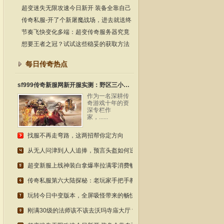
这份实战指南请收好
超变迷失无限攻速今日新开 装备全靠自己
动手打 老玩家都懂
传奇私服-开了个新屠魔战场，进去就送终
极套？老玩家实测！
节奏飞快变化多端：超变传奇服务器究竟
适合哪几类朋友去体验？
想要王者之冠？试试这些稳妥的获取方法
每日传奇热点
sf999传奇新服网新开服实测：野区三小时爆裁决，装备锻造细节拉满的真实体验
作为一名深耕传
奇游戏十年的资
深专栏作
家，......
找服不再走弯路，这两招帮你定方向
从无人问津到人人追捧，预言头盔如何逆袭成为传奇经典？
超变新服上线神装白拿爆率拉满零消费畅玩
传奇私服第六大陆探秘：老玩家手把手教你玩转隐藏地图
玩转今日中变版本，全屏吸怪带来的畅快体验！
刚满30级的法师该不该去沃玛寺庙大厅？这份实战指南请收好