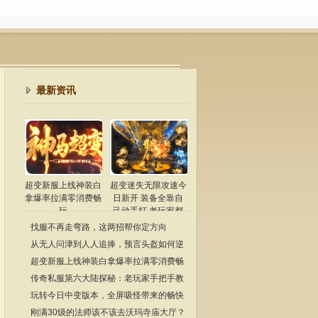
最新资讯
超变新服上线神装白
超变迷失无限攻速今
拿爆率拉满零消费畅
日新开 装备全靠自
玩
己动手打 老玩家都
懂
找服不再走弯路，这两招帮你定方向
从无人问津到人人追捧，预言头盔如何逆
袭成为传奇经典？
超变新服上线神装白拿爆率拉满零消费畅
玩
传奇私服第六大陆探秘：老玩家手把手教
你玩转隐藏地图
玩转今日中变版本，全屏吸怪带来的畅快
体验！
刚满30级的法师该不该去沃玛寺庙大厅？